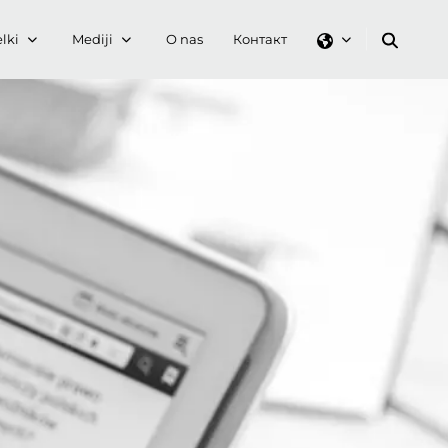
lki
Mediji
O nas
Контакт