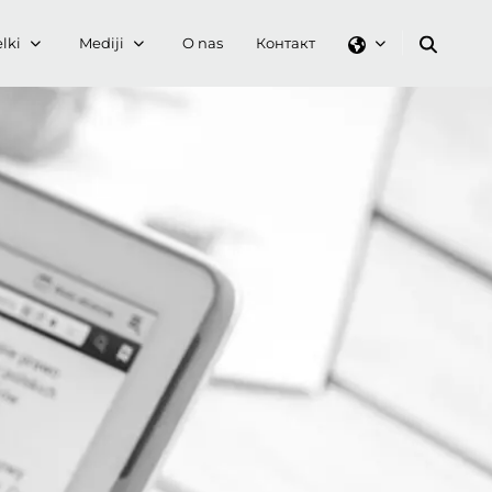
lki
Mediji
O nas
Контакт