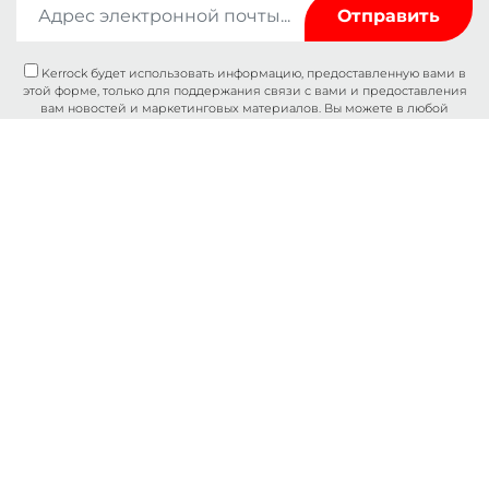
Kerrock будет использовать информацию, предоставленную вами в
этой форме, только для поддержания связи с вами и предоставления
вам новостей и маркетинговых материалов. Вы можете в любой
момент изменить свое решение, нажав на ссылку «Отказаться от
подписки» в нижнем колонтитуле любого письма, которое вы получаете
от нас, или написав нам по адресу
marketingkolpa@kolpa.si
. Мы будем
относиться к вашей информации с уважением. Для получения
дополнительной информации о том, как мы обрабатываем ваши
данные, пожалуйста, посетите нашу политику конфиденциальности.
Нажимая на свое сообщение, вы подтверждаете свое согласие на
обработку ваших данных в соответствии с этими условиями.
Характеристики
О нас
Применение
Контакт
Плиты
Каталоги
Раковины и мойки
О файлах Cookie