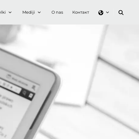
lki
Mediji
O nas
Контакт