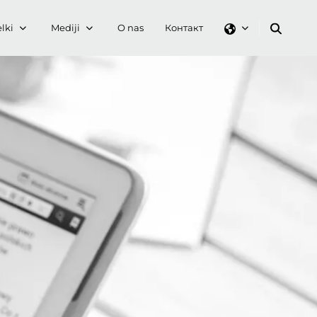
lki
Mediji
O nas
Контакт