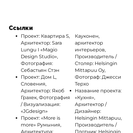
Ссылки
Проект: Квартира S,
Кауконен,
Архитектор: Sara
архитектор
Lungu I «Magio
интерьеров,
Design Studio»,
Производитель /
Фотография:
Столяр: Helsingin
Себастьян Стэн
Mittapuu Oy,
Проект: Дом L,
Фотограф: Джесси
Словения,
Терхо
Архитектор: Якоб
Название проекта:
Грахек, Фотография
«Кухня»,
/ Визуализация:
Архитектор /
«JGdesign»
Дизайнер:
Проект: «More is
Helsingin Mittapuu,
more» Румыния,
Производитель /
Архитектура:
Плотник: Helsingin